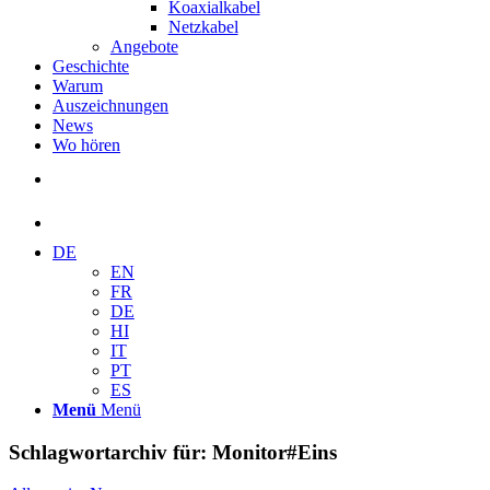
Koaxialkabel
Netzkabel
Angebote
Geschichte
Warum
Auszeichnungen
News
Wo hören
DE
EN
FR
DE
HI
IT
PT
ES
Menü
Menü
Schlagwortarchiv für:
Monitor#Eins