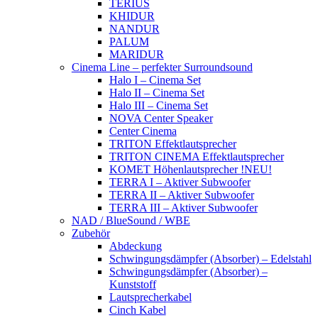
TERIUS
KHIDUR
NANDUR
PALUM
MARIDUR
Cinema Line – perfekter Surroundsound
Halo I – Cinema Set
Halo II – Cinema Set
Halo III – Cinema Set
NOVA Center Speaker
Center Cinema
TRITON Effektlautsprecher
TRITON CINEMA Effektlautsprecher
KOMET Höhenlautsprecher !NEU!
TERRA I – Aktiver Subwoofer
TERRA II – Aktiver Subwoofer
TERRA III – Aktiver Subwoofer
NAD / BlueSound / WBE
Zubehör
Abdeckung
Schwingungsdämpfer (Absorber) – Edelstahl
Schwingungsdämpfer (Absorber) –
Kunststoff
Lautsprecherkabel
Cinch Kabel