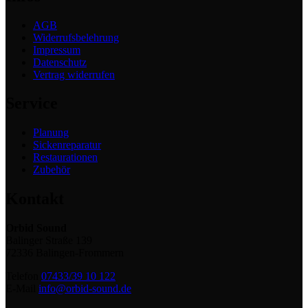
AGB
Widerrufsbelehrung
Impressum
Datenschutz
Vertrag widerrufen
Service
Planung
Sickenreparatur
Restaurationen
Zubehör
Kontakt
Orbid Sound
Balinger Straße 139
72336 Balingen-Frommern
Telefon
07433/39 10 122
E-Mail
info@orbid-sound.de