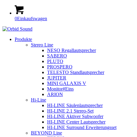
0
Einkaufswagen
Produkte
Stereo Line
NESO Regallautsprecher
SABERO
PLUTO
PROSPERO
TELESTO Standlautsprecher
JUPITER
MINI GALAXIS V
Monitor#Eins
ARION
Hi-Line
HI-LINE Säulenlautsprecher
HI-LINE 2.1 Stereo-Set
HI-LINE Aktiver Subwoofer
HI-LINE Center Lautsprecher
HI-LINE Surround Erweiterungsset
BEYOND Line