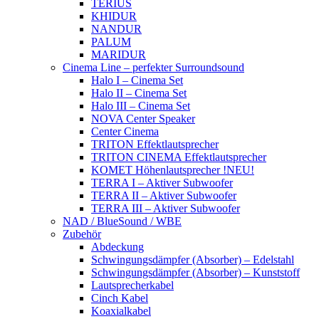
TERIUS
KHIDUR
NANDUR
PALUM
MARIDUR
Cinema Line – perfekter Surroundsound
Halo I – Cinema Set
Halo II – Cinema Set
Halo III – Cinema Set
NOVA Center Speaker
Center Cinema
TRITON Effektlautsprecher
TRITON CINEMA Effektlautsprecher
KOMET Höhenlautsprecher !NEU!
TERRA I – Aktiver Subwoofer
TERRA II – Aktiver Subwoofer
TERRA III – Aktiver Subwoofer
NAD / BlueSound / WBE
Zubehör
Abdeckung
Schwingungsdämpfer (Absorber) – Edelstahl
Schwingungsdämpfer (Absorber) – Kunststoff
Lautsprecherkabel
Cinch Kabel
Koaxialkabel