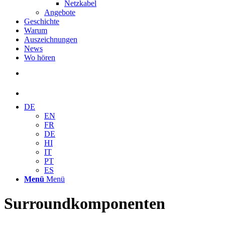
Netzkabel
Angebote
Geschichte
Warum
Auszeichnungen
News
Wo hören
DE
EN
FR
DE
HI
IT
PT
ES
Menü
Menü
Surroundkomponenten