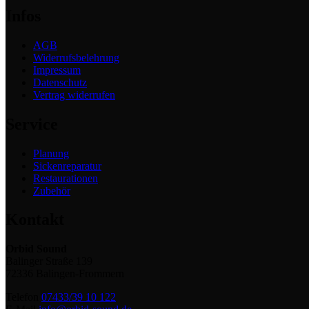
Infos
AGB
Widerrufsbelehrung
Impressum
Datenschutz
Vertrag widerrufen
Service
Planung
Sickenreparatur
Restaurationen
Zubehör
Kontakt
Orbid Sound
Balinger Straße 139
72336 Balingen-Frommern
Telefon
07433/39 10 122