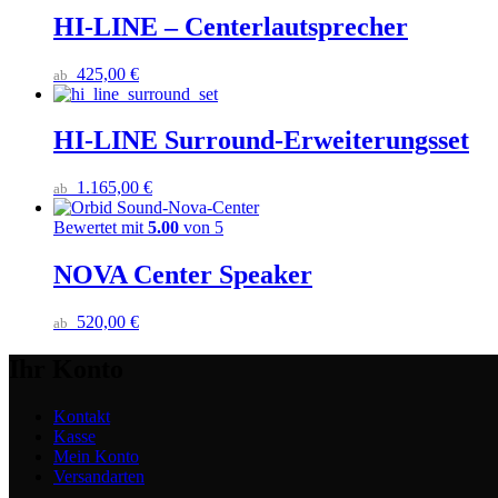
HI-LINE – Centerlautsprecher
425,00
€
ab
HI-LINE Surround-Erweiterungsset
1.165,00
€
ab
Bewertet mit
5.00
von 5
NOVA Center Speaker
520,00
€
ab
Ihr Konto
Kontakt
Kasse
Mein Konto
Versandarten