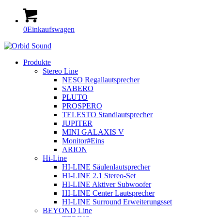
0
Einkaufswagen
Produkte
Stereo Line
NESO Regallautsprecher
SABERO
PLUTO
PROSPERO
TELESTO Standlautsprecher
JUPITER
MINI GALAXIS V
Monitor#Eins
ARION
Hi-Line
HI-LINE Säulenlautsprecher
HI-LINE 2.1 Stereo-Set
HI-LINE Aktiver Subwoofer
HI-LINE Center Lautsprecher
HI-LINE Surround Erweiterungsset
BEYOND Line