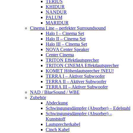
TERIUS
KHIDUR
NANDUR
PALUM
MARIDUR
Cinema Line – perfekter Surroundsound
Halo I – Cinema Set
Halo II – Cinema Set
Halo III – Cinema Set
NOVA Center Speaker
Center Cinema
TRITON Effektlautsprecher
TRITON CINEMA Effektlautsprecher
KOMET Höhenlautsprecher !NEU!
TERRA I – Aktiver Subwoofer
TERRA II – Aktiver Subwoofer
TERRA III – Aktiver Subwoofer
NAD / BlueSound / WBE
Zubehör
Abdeckung
Schwingungsdämpfer (Absorber) – Edelstahl
Schwingungsdämpfer (Absorber) –
Kunststoff
Lautsprecherkabel
Cinch Kabel