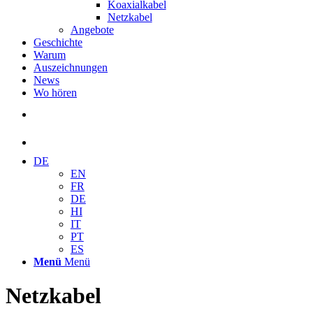
Koaxialkabel
Netzkabel
Angebote
Geschichte
Warum
Auszeichnungen
News
Wo hören
DE
EN
FR
DE
HI
IT
PT
ES
Menü
Menü
Netzkabel