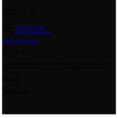
Orbid Sound
Balinger Straße 139
72336 Balingen-Frommern
Telefon
07433/39 10 122
E-Mail
info@orbid-sound.de
zum Kontaktformular
Versand
Versandkostenfrei innerhalb Deutschland ab 49 Euro
, darunter
erheben wir einen Versandkostenanteil in Höhe von 6,90 Euro.
Social
Zahlungen