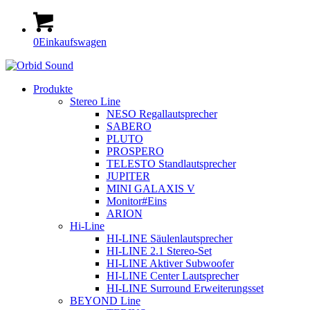
0
Einkaufswagen
Produkte
Stereo Line
NESO Regallautsprecher
SABERO
PLUTO
PROSPERO
TELESTO Standlautsprecher
JUPITER
MINI GALAXIS V
Monitor#Eins
ARION
Hi-Line
HI-LINE Säulenlautsprecher
HI-LINE 2.1 Stereo-Set
HI-LINE Aktiver Subwoofer
HI-LINE Center Lautsprecher
HI-LINE Surround Erweiterungsset
BEYOND Line