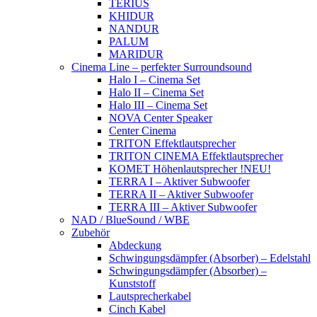
TERIUS
KHIDUR
NANDUR
PALUM
MARIDUR
Cinema Line – perfekter Surroundsound
Halo I – Cinema Set
Halo II – Cinema Set
Halo III – Cinema Set
NOVA Center Speaker
Center Cinema
TRITON Effektlautsprecher
TRITON CINEMA Effektlautsprecher
KOMET Höhenlautsprecher !NEU!
TERRA I – Aktiver Subwoofer
TERRA II – Aktiver Subwoofer
TERRA III – Aktiver Subwoofer
NAD / BlueSound / WBE
Zubehör
Abdeckung
Schwingungsdämpfer (Absorber) – Edelstahl
Schwingungsdämpfer (Absorber) –
Kunststoff
Lautsprecherkabel
Cinch Kabel