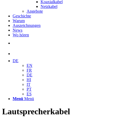
Koaxialkabel
Netzkabel
Angebote
Geschichte
Warum
Auszeichnungen
News
Wo hören
DE
EN
FR
DE
HI
IT
PT
ES
Menü
Menü
Lautsprecherkabel