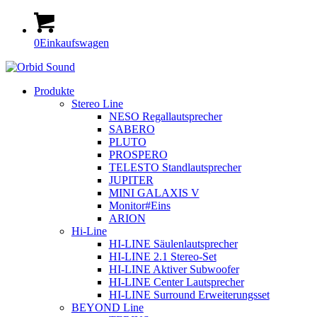
0
Einkaufswagen
Produkte
Stereo Line
NESO Regallautsprecher
SABERO
PLUTO
PROSPERO
TELESTO Standlautsprecher
JUPITER
MINI GALAXIS V
Monitor#Eins
ARION
Hi-Line
HI-LINE Säulenlautsprecher
HI-LINE 2.1 Stereo-Set
HI-LINE Aktiver Subwoofer
HI-LINE Center Lautsprecher
HI-LINE Surround Erweiterungsset
BEYOND Line