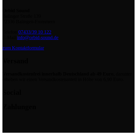
Orbid Sound
Balinger Straße 139
72336 Balingen-Frommern
Telefon
07433/39 10 122
E-Mail
info@orbid-sound.de
zum Kontaktformular
Versand
Versandkostenfrei innerhalb Deutschland ab 49 Euro
, darunter
erheben wir einen Versandkostenanteil in Höhe von 6,90 Euro.
Social
Zahlungen