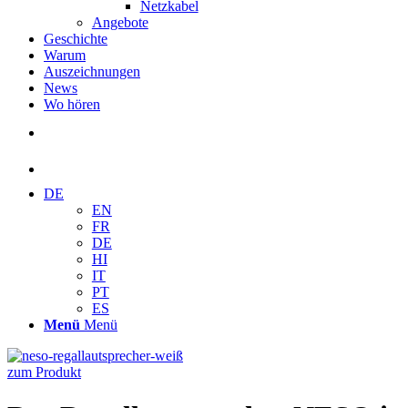
Netzkabel
Angebote
Geschichte
Warum
Auszeichnungen
News
Wo hören
DE
EN
FR
DE
HI
IT
PT
ES
Menü
Menü
zum Produkt