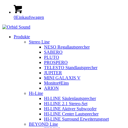
0
Einkaufswagen
Produkte
Stereo Line
NESO Regallautsprecher
SABERO
PLUTO
PROSPERO
TELESTO Standlautsprecher
JUPITER
MINI GALAXIS V
Monitor#Eins
ARION
Hi-Line
HI-LINE Säulenlautsprecher
HI-LINE 2.1 Stereo-Set
HI-LINE Aktiver Subwoofer
HI-LINE Center Lautsprecher
HI-LINE Surround Erweiterungsset
BEYOND Line