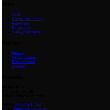
Infos
AGB
Widerrufsbelehrung
Impressum
Datenschutz
Vertrag widerrufen
Service
Planung
Sickenreparatur
Restaurationen
Zubehör
Kontakt
Orbid Sound
Balinger Straße 139
72336 Balingen-Frommern
Telefon
07433/39 10 122
E-Mail
info@orbid-sound.de