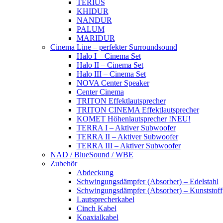
TERIUS
KHIDUR
NANDUR
PALUM
MARIDUR
Cinema Line – perfekter Surroundsound
Halo I – Cinema Set
Halo II – Cinema Set
Halo III – Cinema Set
NOVA Center Speaker
Center Cinema
TRITON Effektlautsprecher
TRITON CINEMA Effektlautsprecher
KOMET Höhenlautsprecher !NEU!
TERRA I – Aktiver Subwoofer
TERRA II – Aktiver Subwoofer
TERRA III – Aktiver Subwoofer
NAD / BlueSound / WBE
Zubehör
Abdeckung
Schwingungsdämpfer (Absorber) – Edelstahl
Schwingungsdämpfer (Absorber) – Kunststoff
Lautsprecherkabel
Cinch Kabel
Koaxialkabel