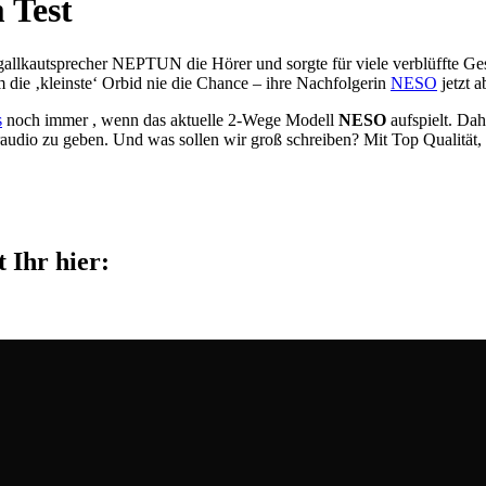
 Test
llkautsprecher NEPTUN die Hörer und sorgte für viele verblüffte Gesi
 die ‚kleinste‘ Orbid nie die Chance – ihre Nachfolgerin
NESO
jetzt a
s
noch immer , wenn das aktuelle 2-Wege Modell
NESO
aufspielt. Dah
airaudio zu geben. Und was sollen wir groß schreiben? Mit Top Quali
 Ihr hier: