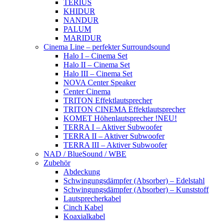
TERIUS
KHIDUR
NANDUR
PALUM
MARIDUR
Cinema Line – perfekter Surroundsound
Halo I – Cinema Set
Halo II – Cinema Set
Halo III – Cinema Set
NOVA Center Speaker
Center Cinema
TRITON Effektlautsprecher
TRITON CINEMA Effektlautsprecher
KOMET Höhenlautsprecher !NEU!
TERRA I – Aktiver Subwoofer
TERRA II – Aktiver Subwoofer
TERRA III – Aktiver Subwoofer
NAD / BlueSound / WBE
Zubehör
Abdeckung
Schwingungsdämpfer (Absorber) – Edelstahl
Schwingungsdämpfer (Absorber) – Kunststoff
Lautsprecherkabel
Cinch Kabel
Koaxialkabel