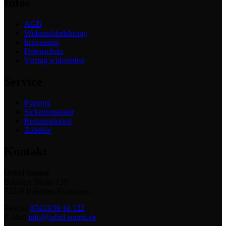
Infos
AGB
Widerrufsbelehrung
Impressum
Datenschutz
Vertrag widerrufen
Service
Planung
Sickenreparatur
Restaurationen
Zubehör
Kontakt
Orbid Sound
Balinger Straße 139
72336 Balingen-Frommern
Telefon
07433/39 10 122
E-Mail
info@orbid-sound.de