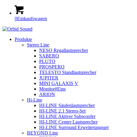
0
Einkaufswagen
Produkte
Stereo Line
NESO Regallautsprecher
SABERO
PLUTO
PROSPERO
TELESTO Standlautsprecher
JUPITER
MINI GALAXIS V
Monitor#Eins
ARION
Hi-Line
HI-LINE Säulenlautsprecher
HI-LINE 2.1 Stereo-Set
HI-LINE Aktiver Subwoofer
HI-LINE Center Lautsprecher
HI-LINE Surround Erweiterungsset
BEYOND Line